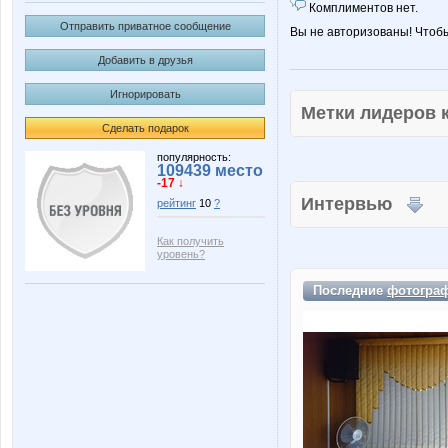
Комплиментов нет.
Отправить приватное сообщение
Вы не авторизованы! Чтоб
Добавить в друзья
Игнорировать
Метки лидеров
Сделать подарок
популярность:
109439 место
-17 ↓
Интервью
рейтинг
10
?
Как получить
уровень?
Последние
фотогра