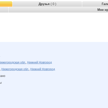
Друзья
( 0 )
Гал
Мне н
а
ижегородская обл.
,
Нижний Новгород
,
Нижегородская обл.
,
Нижний Новгород
зано
ны