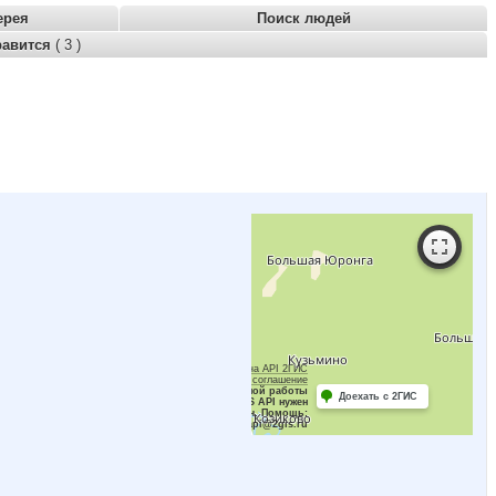
ерея
Поиск людей
равится
( 3 )
Работает на API 2ГИС
Лицензионное соглашение
Для корректной работы
Доехать с 2ГИС
Raster JS API нужен
ключ. Помощь:
api@2gis.ru