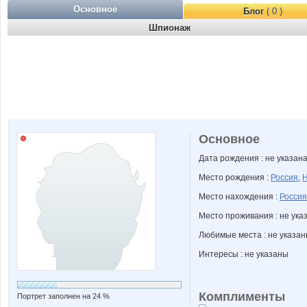
Основное
Блог
( 0 )
Шпионаж
Основное
Дата рождения : не указан
Место рождения :
Россия
,
Н
Место нахождения :
Россия
Место проживания : не ука
Любимые места : не указа
Интересы : не указаны
Комплименты
Портрет заполнен на 24 %