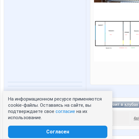
Статистика портрета:
На информационном ресурсе применяются
сейчас просматривают портрет - 0
ctv состоит в
клубах
cookie-файлы. Оставаясь на сайте, вы
зарегистрированные пользователи
подтверждаете свое
согласие
на их
посетившие портрет за 7 дней - 0
использование.
4x
Согласен